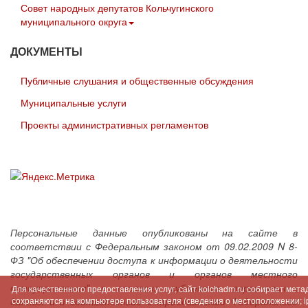
Совет народных депутатов Кольчугинского
муниципального округа
ДОКУМЕНТЫ
Публичные слушания и общественные обсуждения
Муниципальные услуги
Проекты административных регламентов
Персональные данные опубликованы на сайте в
соответствии с Федеральным законом от 09.02.2009 N 8-
ФЗ "Об обеспечении доступа к информации о деятельности
государственных органов и органов местного
самоуправления" с согласия субъектов персональных
Для качественного предоставления услуг, сайт kolchadm.ru собирает мет
сохраняются на компьютере пользователя (сведения о местоположении; ip-
данных и в соответствии с требованиями Федерального