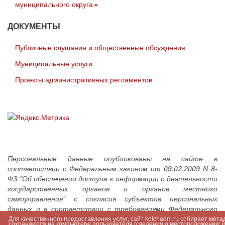
муниципального округа
ДОКУМЕНТЫ
Публичные слушания и общественные обсуждения
Муниципальные услуги
Проекты административных регламентов
Персональные данные опубликованы на сайте в
соответствии с Федеральным законом от 09.02.2009 N 8-
ФЗ "Об обеспечении доступа к информации о деятельности
государственных органов и органов местного
самоуправления" с согласия субъектов персональных
данных и в соответствии с требованиями Федерального
закона от 27.07.2006 № 152-ФЗ «О персональных данных»
Для качественного предоставления услуг, сайт kolchadm.ru собирает мет
сохраняются на компьютере пользователя (сведения о местоположении; ip-