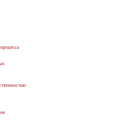
процесса
ых
ственностью
ние