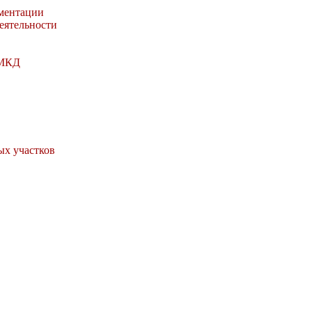
ментации
деятельности
 МКД
ых участков