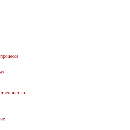
процесса
ых
ственностью
ние