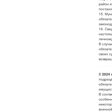
район и
постано
15. Мун
обязате
законод
16. Све
настоящ
личному
В случа
обязате
своих с
возвращ
В
2024 
подразд
обязате
имущест
В соотв
особенн
некотор
военной