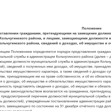
Положение
дставлении гражданами, претендующими на замещение должн
Кольчугинского района, и лицами, замещающими должности 
ольчугинского района, сведений о доходах, об имуществе и 
оящим Положением определяется порядок представления гражда
альной службы в администрации Кольчугинского района (далее – 
щими должности муниципальной службы в администрации Кольчуг
й), сведений о полученных ими доходах, об имуществе, принадле
льствах имущественного характера, а также сведений о доходах су
ве, принадлежащем им на праве собственности, и об их обязатель
я о доходах, об имуществе и обязательствах имущественного хара
анность представлять сведения о доходах, об имуществе и обязате
ющим законодательством возлагается на гражданина, претендую
 предусмотренной перечнем должностей муниципальной службы в 
ь должностей), утверждённым постановлением администрации райо
го, замещающего по состоянию на 31 декабря отчётного года до
речнем должностей.