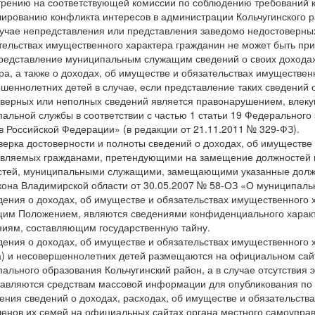
рению на соответствующей комиссии по соблюдению требований 
лированию конфликта интересов в администрации Кольчугинского р
лучае непредставления или представления заведомо недостоверны
тельствах имущественного характера гражданин не может быть пр
редставление муниципальным служащим сведений о своих доходах
ра, а также о доходах, об имуществе и обязательствах имущественн
шеннолетних детей в случае, если представление таких сведений 
верных или неполных сведений является правонарушением, влек
альной службы в соответствии с частью 1 статьи 19 Федерального
в Российской Федерации» (в редакции от 21.11.2011 № 329-ФЗ).
верка достоверности и полноты сведений о доходах, об имуществе
вляемых гражданами, претендующими на замещение должностей 
тей, муниципальными служащими, замещающими указанные должнос
кона Владимирской области от 30.05.2007 № 58-ОЗ «О муниципаль
дения о доходах, об имуществе и обязательствах имущественного х
им Положением, являются сведениями конфиденциального характ
ниям, составляющим государственную тайну.
дения о доходах, об имуществе и обязательствах имущественного 
а) и несовершеннолетних детей размещаются на официальном сай
ального образования Кольчугинский район, а в случае отсутствия 
авляются средствам массовой информации для опубликования по и
ния сведений о доходах, расходах, об имуществе и обязательств
ленов их семей на официальных сайтах органа местного самоупра