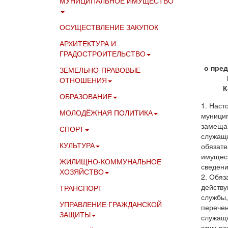
МУНИЦИПАЛЬНОЕ ИМУЩЕСТВО
ОСУЩЕСТВЛЕНИЕ ЗАКУПОК
АРХИТЕКТУРА И
ГРАДОСТРОИТЕЛЬСТВО
о пре
ЗЕМЕЛЬНО-ПРАВОВЫЕ
ОТНОШЕНИЯ
К
ОБРАЗОВАНИЕ
1. Наст
МОЛОДЁЖНАЯ ПОЛИТИКА
муницип
замещаю
СПОРТ
служащи
КУЛЬТУРА
обязате
имущест
ЖИЛИЩНО-КОММУНАЛЬНОЕ
сведени
ХОЗЯЙСТВО
2. Обяз
действу
ТРАНСПОРТ
службы,
УПРАВЛЕНИЕ ГРАЖДАНСКОЙ
перечен
ЗАЩИТЫ
служаще
этим пе