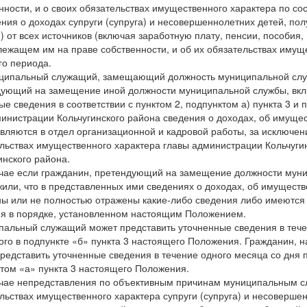
нности, и о своих обязательствах имущественного характера по со
ения о доходах супруги (супруга) и несовершеннолетних детей, пол
) от всех источников (включая заработную плату, пенсии, пособия,
ежащем им на праве собственности, и об их обязательствах имуще
го периода.
ципальный служащий, замещающий должность муниципальной служ
ующий на замещение иной должности муниципальной службы, вклю
ые сведения в соответствии с пунктом 2, подпунктом а) пункта 3 и
министрации Кольчугинского района сведения о доходах, об имуще
вляются в отдел организационной и кадровой работы, за исключен
льствах имущественного характера главы администрации Кольчугин
инского района.
учае если гражданин, претендующий на замещение должности му
или, что в представленных ими сведениях о доходах, об имуществ
ы или не полностью отражены какие-либо сведения либо имеются 
я в порядке, установленном настоящим Положением.
альный служащий может представить уточненные сведения в течен
ого в подпункте «б» пункта 3 настоящего Положения. Гражданин,
редставить уточненные сведения в течение одного месяца со дня п
том «а» пункта 3 настоящего Положения.
учае непредставления по объективным причинам муниципальным с
льствах имущественного характера супруги (супруга) и несоверше