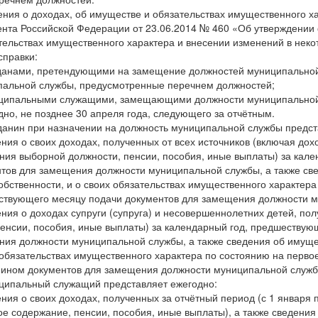
ения о доходах, об имуществе и обязательствах имущественного х
нта Российской Федерации от 23.06.2014 № 460 «Об утверждении 
тельствах имущественного характера и внесении изменений в нек
правки:
данами, претендующими на замещение должностей муниципальной 
альной службы, предусмотренные перечнем должностей;
иципальными служащими, замещающими должности муниципальной
дно, не позднее 30 апреля года, следующего за отчётным.
данин при назначении на должность муниципальной службы предст
ения о своих доходах, полученных от всех источников (включая до
ия выборной должности, пенсии, пособия, иные выплаты) за кале
тов для замещения должности муниципальной службы, а также св
обственности, и о своих обязательствах имущественного характера
твующего месяцу подачи документов для замещения должности му
ения о доходах супруги (супруга) и несовершеннолетних детей, по
пенсии, пособия, иные выплаты) за календарный год, предшествую
ия должности муниципальной службы, а также сведения об имуще
 обязательствах имущественного характера по состоянию на перв
ином документов для замещения должности муниципальной службы
ципальный служащий представляет ежегодно:
ения о своих доходах, полученных за отчётный период (с 1 января п
е содержание, пенсии, пособия, иные выплаты), а также сведени