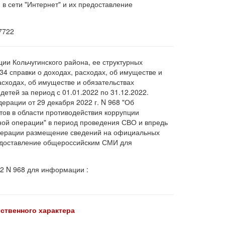
в сети "Интернет" и их предоставление
37722
ии Кольчугинского района, ее структурных
4 справки о доходах, расходах, об имуществе и
асходах, об имуществе и обязательствах
етей за период с 01.01.2022 по 31.12.2022.
дерации от 29 декабря 2022 г. N 968 "Об
тов в области противодействия коррупции
ной операции" в период проведения СВО и впредь
едерации размещение сведений на официальных
предоставление общероссийским СМИ для
22 N 968 для информации :
ственного характера