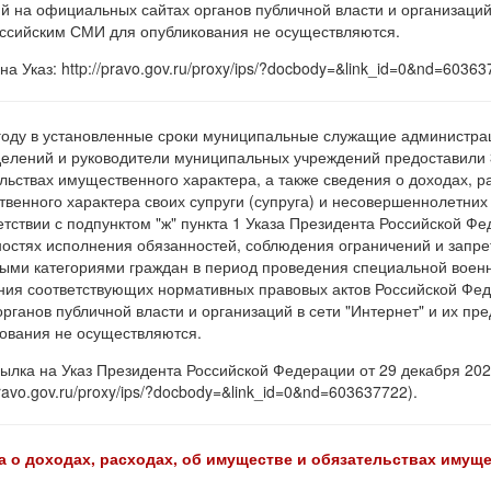
й на официальных сайтах органов публичной власти и организаций 
сийским СМИ для опубликования не осуществляются.
на Указ: http://pravo.gov.ru/proxy/ips/?docbody=&link_id=0&nd=6036
году в установленные сроки муниципальные служащие администрац
елений и руководители муниципальных учреждений предоставили 3
льствах имущественного характера, а также сведения о доходах, р
венного характера своих супруги (супруга) и несовершеннолетних д
етствии с подпунктом "ж" пункта 1 Указа Президента Российской Фе
остях исполнения обязанностей, соблюдения ограничений и запре
ыми категориями граждан в период проведения специальной воен
ния соответствующих нормативных правовых актов Российской Ф
органов публичной власти и организаций в сети "Интернет" и их 
ования не осуществляются.
ылка на Указ Президента Российской Федерации от 29 декабря 20
pravo.gov.ru/proxy/ips/?docbody=&link_id=0&nd=603637722).
а о доходах, расходах, об имуществе и обязательствах имуще