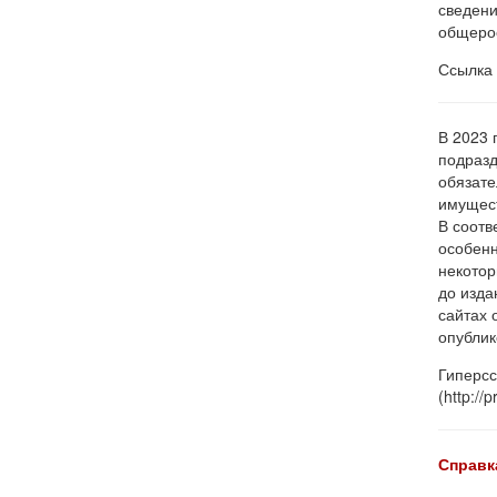
сведени
общерос
Ссылка 
В 2023 
подразд
обязате
имущест
В соотв
особенн
некотор
до изда
сайтах 
опублик
Гиперсс
(http://
Справк