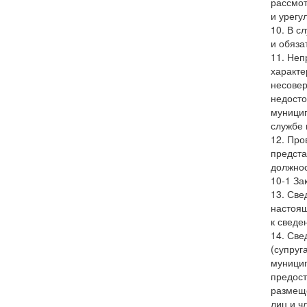
рассмот
и урегу
10. В с
и обяза
11. Неп
характе
несовер
недосто
муницип
службе 
12. Про
предста
должнос
10-1 За
13. Све
настоящ
к сведе
14. Све
(супруг
муницип
предост
размеще
лиц и ч