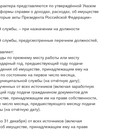
арактера представляются по утверждённой Указом
формы справки о доходах, расходах, об имуществе
оторые акты Президента Российской Федерации»
службы, – при назначении на должности
 службы, предусмотренные перечнем должностей,
авляет:
ходы по прежнему месту работы или месту
ндарный год, предшествующий году подачи
едения об имуществе, принадлежащем ему на
 по состоянию на первое число месяца,
ниципальной службы (на отчётную дату);
лученных от всех источников (включая заработную
щий году подачи гражданином документов для
стве, принадлежащем им на праве собственности,
ое число месяца, предшествующего месяцу подачи
 (на отчётную дату).
о 31 декабря) от всех источников (включая
я об имуществе, принадлежащем ему на праве