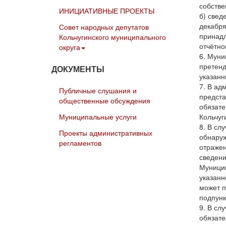
собстве
ИНИЦИАТИВНЫЕ ПРОЕКТЫ
б) свед
декабря
Совет народных депутатов
принадл
Кольчугинского муниципального
отчётно
округа
6. Муни
претенд
ДОКУМЕНТЫ
указанн
7. В ад
Публичные слушания и
предста
общественные обсуждения
обязате
Муниципальные услуги
Кольчуг
8. В сл
Проекты административных
обнаруж
регламентов
отражен
сведени
Муницип
указанн
может п
подпунк
9. В сл
обязате