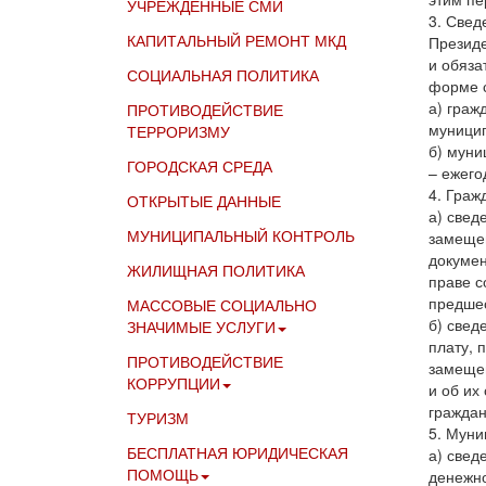
УЧРЕЖДЁННЫЕ СМИ
3. Свед
КАПИТАЛЬНЫЙ РЕМОНТ МКД
Президе
и обяза
СОЦИАЛЬНАЯ ПОЛИТИКА
форме с
а) граж
ПРОТИВОДЕЙСТВИЕ
муницип
ТЕРРОРИЗМУ
б) мун
ГОРОДСКАЯ СРЕДА
– ежего
4. Граж
ОТКРЫТЫЕ ДАННЫЕ
а) свед
МУНИЦИПАЛЬНЫЙ КОНТРОЛЬ
замещен
докумен
ЖИЛИЩНАЯ ПОЛИТИКА
праве с
предшес
МАССОВЫЕ СОЦИАЛЬНО
б) свед
ЗНАЧИМЫЕ УСЛУГИ
плату, 
ПРОТИВОДЕЙСТВИЕ
замещен
КОРРУПЦИИ
и об их
граждан
ТУРИЗМ
5. Муни
БЕСПЛАТНАЯ ЮРИДИЧЕСКАЯ
а) свед
ПОМОЩЬ
денежно