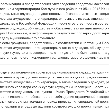
 организаций и предоставления этих сведений средствам массов
влением администрации Кольчугинского района от 05.11.2013 № 1
иципальные служащие, в должностные обязанности которых входит
льствах имущественного характера, виновные в их разглашении ил
ательством Российской Федерации, несут ответственность в соотве
дения о доходах, об имуществе и обязательствах имущественного х
им Положением, и информация о результатах проверки достоверн
 делу муниципального служащего.
е если гражданин, представивший в соответствии с настоящим Пол
льствах имущественного характера, а также о доходах, об имущес
упруги (супруга) и несовершеннолетних детей, не был назначен на
аются ему по его письменному заявлению вместе с другими докум
году
в установленные сроки все муниципальные служащие админист
елений и руководители муниципальных учреждений предоставили с
льствах имущественного характера, а также сведения о доходах, р
венного характера своих супруги (супруга) и несовершеннолетних д
етствии с подпунктом «ж» пункта 1 Указа Президента Российской Ф
остях исполнения обязанностей, соблюдения ограничений и запре
ыми категориями граждан в период проведения специальной воен
 операции и впредь до издания соответствующих нормативных пр